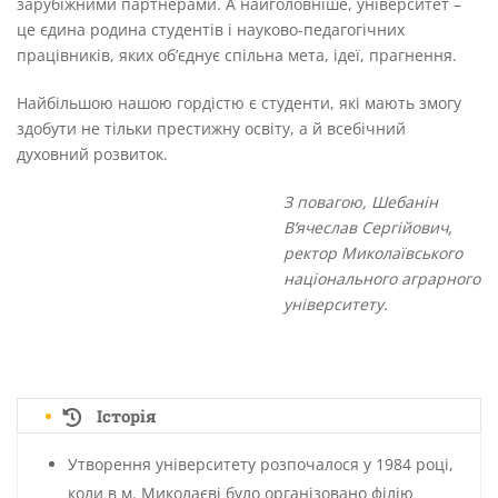
зарубіжними партнерами. А найголовніше, університет –
це єдина родина студентів і науково-педагогічних
працівників, яких об’єднує спільна мета, ідеї, прагнення.
Найбільшою нашою гордістю є студенти, які мають змогу
здобути не тільки престижну освіту, а й всебічний
духовний розвиток.
З повагою, Шебанін
В’ячеслав Сергійович,
ректор Миколаївського
національного аграрного
університету.
Історія
Утворення університету розпочалося у 1984 році,
коли в м. Миколаєві було організовано філію